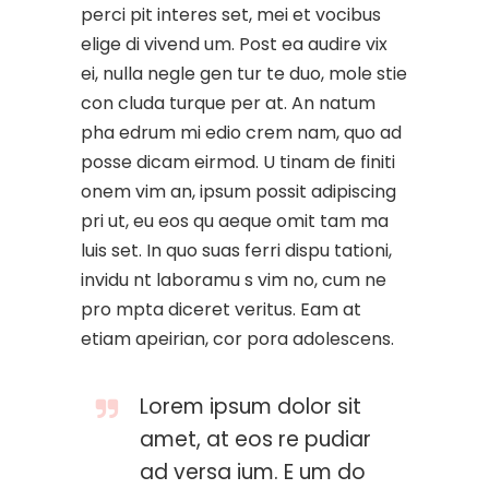
perci pit interes set, mei et vocibus
elige di vivend um. Post ea audire vix
ei, nulla negle gen tur te duo, mole stie
con cluda turque per at. An natum
pha edrum mi edio crem nam, quo ad
posse dicam eirmod. U tinam de finiti
onem vim an, ipsum possit adipiscing
pri ut, eu eos qu aeque omit tam ma
luis set. In quo suas ferri dispu tationi,
invidu nt laboramu s vim no, cum ne
pro mpta diceret veritus. Eam at
etiam apeirian, cor pora adolescens.
Lorem ipsum dolor sit
amet, at eos re pudiar
ad versa ium. E um do