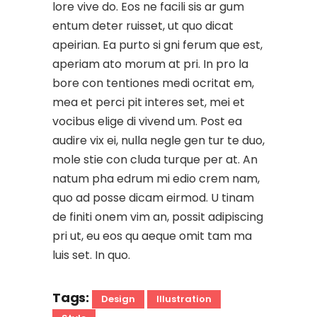
lore vive do. Eos ne facili sis ar gum
entum deter ruisset, ut quo dicat
apeirian. Ea purto si gni ferum que est,
aperiam ato morum at pri. In pro la
bore con tentiones medi ocritat em,
mea et perci pit interes set, mei et
vocibus elige di vivend um. Post ea
audire vix ei, nulla negle gen tur te duo,
mole stie con cluda turque per at. An
natum pha edrum mi edio crem nam,
quo ad posse dicam eirmod. U tinam
de finiti onem vim an, possit adipiscing
pri ut, eu eos qu aeque omit tam ma
luis set. In quo.
Tags:
Design
Illustration