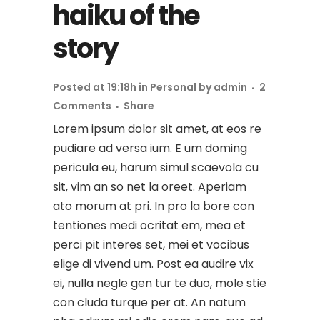
haiku of the
story
Posted at 19:18h
in
Personal
by
admin
2
Comments
Share
Lorem ipsum dolor sit amet, at eos re
pudiare ad versa ium. E um doming
pericula eu, harum simul scaevola cu
sit, vim an so net la oreet. Aperiam
ato morum at pri. In pro la bore con
tentiones medi ocritat em, mea et
perci pit interes set, mei et vocibus
elige di vivend um. Post ea audire vix
ei, nulla negle gen tur te duo, mole stie
con cluda turque per at. An natum