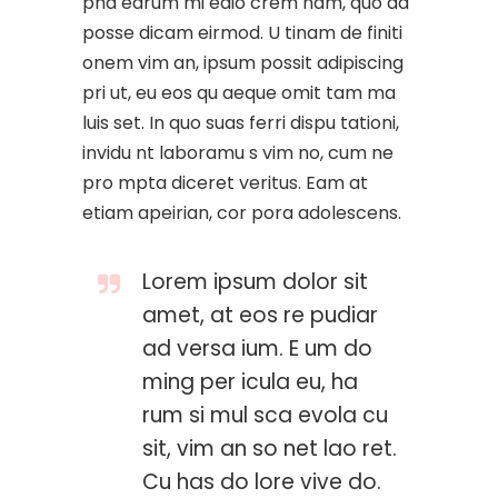
pha edrum mi edio crem nam, quo ad
posse dicam eirmod. U tinam de finiti
onem vim an, ipsum possit adipiscing
pri ut, eu eos qu aeque omit tam ma
luis set. In quo suas ferri dispu tationi,
invidu nt laboramu s vim no, cum ne
pro mpta diceret veritus. Eam at
etiam apeirian, cor pora adolescens.
Lorem ipsum dolor sit
amet, at eos re pudiar
ad versa ium. E um do
ming per icula eu, ha
rum si mul sca evola cu
sit, vim an so net lao ret.
Cu has do lore vive do.