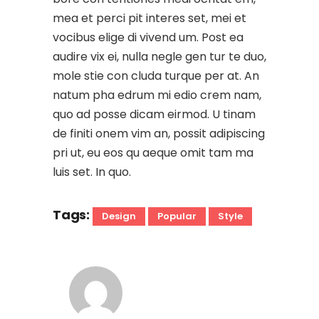
mea et perci pit interes set, mei et
vocibus elige di vivend um. Post ea
audire vix ei, nulla negle gen tur te duo,
mole stie con cluda turque per at. An
natum pha edrum mi edio crem nam,
quo ad posse dicam eirmod. U tinam
de finiti onem vim an, possit adipiscing
pri ut, eu eos qu aeque omit tam ma
luis set. In quo.
Tags:
Design
Popular
Style