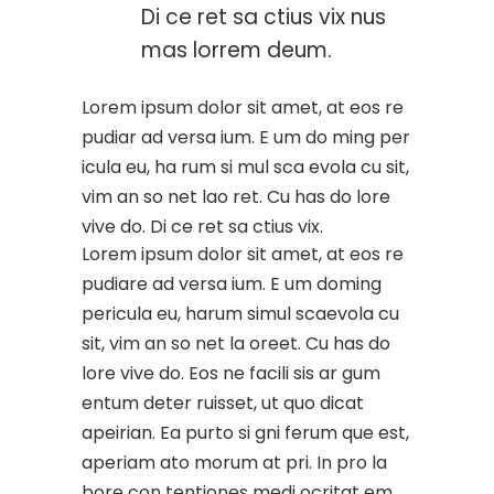
Di ce ret sa ctius vix nus
mas lorrem deum.
Lorem ipsum dolor sit amet, at eos re
pudiar ad versa ium. E um do ming per
icula eu, ha rum si mul sca evola cu sit,
vim an so net lao ret. Cu has do lore
vive do. Di ce ret sa ctius vix.
Lorem ipsum dolor sit amet, at eos re
pudiare ad versa ium. E um doming
pericula eu, harum simul scaevola cu
sit, vim an so net la oreet. Cu has do
lore vive do. Eos ne facili sis ar gum
entum deter ruisset, ut quo dicat
apeirian. Ea purto si gni ferum que est,
aperiam ato morum at pri. In pro la
bore con tentiones medi ocritat em,