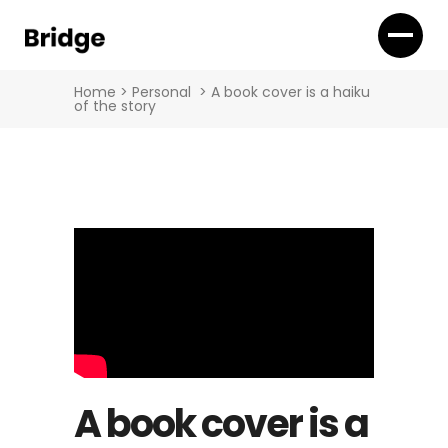
Home
>
Personal
>
A book cover is a haiku
of the story
A book cover is a